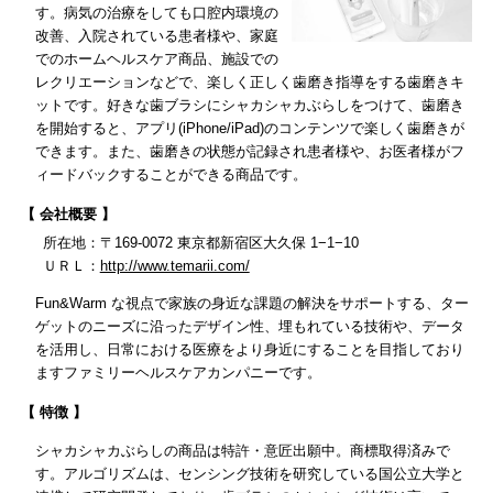
す。病気の治療をしても口腔内環境の
改善、入院されている患者様や、家庭
でのホームヘルスケア商品、施設での
レクリエーションなどで、楽しく正しく歯磨き指導をする歯磨きキ
ットです。好きな歯ブラシにシャカシャカぶらしをつけて、歯磨き
を開始すると、アプリ(iPhone/iPad)のコンテンツで楽しく歯磨きが
できます。また、歯磨きの状態が記録され患者様や、お医者様がフ
ィードバックすることができる商品です。
【 会社概要 】
所在地：〒169-0072 東京都新宿区大久保 1−1−10
ＵＲＬ：
http://www.temarii.com/
Fun&Warm な視点で家族の身近な課題の解決をサポートする、ター
ゲットのニーズに沿ったデザイン性、埋もれている技術や、データ
を活用し、日常における医療をより身近にすることを目指しており
ますファミリーヘルスケアカンパニーです。
【 特徴 】
シャカシャカぶらしの商品は特許・意匠出願中。商標取得済みで
す。アルゴリズムは、センシング技術を研究している国公立大学と