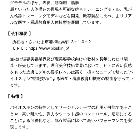
グモデルのほか、表皮、筋肉層、脂肪
層といった人体構造の再現も可能な縫合トレーニングモデル、乳が
ん検診トレーニングモデルなどを開発。既存製品に比べ、よりリア
ルな医学・看護教育用人体模型を展開しています。
【 会社概要 】
所在地：さいたま市浦和区高砂 ３−１０−２
ＵＲＬ：
https://www.bioskin.jp/
当社は理容美容業界及び理美容学校向けの教材を長年にわたり製
造・販売しています。理容美容技術業界において、ヒトに近い質感
をもった皮膚モデルの要求レベルは高く、様々なニーズで培った“バ
イオスキン"製造技術による医学・看護教育用機材の製造を行ってい
ます。
【 特徴 】
バイオスキンの特性としてサージカルテープの利用が可能であるこ
とや、高い耐久性、弾力やウエット感のコントロール、透明にする
ことによる可視化など、既存製品に比べて高いパフォーマンスを実
現します。