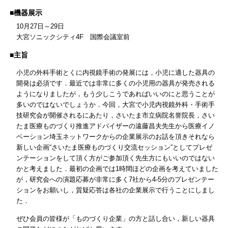
■機器展示
10月27日～29日
大宮ソニックシティ4F 国際会議室前
■主旨
小児の外科手術とくに内視鏡手術の発展には，小児に適した器具の
開発は必須です．最近では非常に多くの小児用の器具が発売される
ようになりましたが，もう少しこうであればいいのにと思うことが
多いのではないでしょうか．今回，大宮で小児内視鏡外科・手術手
技研究会が開催されるにあたり，さいたま市立病院名誉院長，さい
たま医療ものづくり推進アドバイザーの遠藤昌夫先生から医療イノ
ベーション埼玉ネットワークからの企業展示のお話を頂きそれなら
新しい企画“さいたま医療ものづくり交流セッション”としてプレゼ
ンテーションをして頂く方がご参加頂く先生方にもいいのではない
かと考えました．最初の企画では1時間ほどの企画を考えていました
が，研究会への演題応募が非常に多く7社から4-5分のプレゼンテー
ションをお願いし，質疑応答は各社の企業展示で行うことにしまし
た．
ぜひ会員の皆様が「ものづくり企業」の方と話し合い，新しい器具