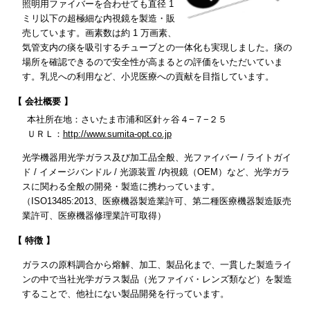
照明用ファイバーを合わせても直径 1
ミリ以下の超極細な内視鏡を製造・販
売しています。画素数は約 1 万画素、
気管支内の痰を吸引するチューブとの⼀体化も実現しました。痰の
場所を確認できるので安全性が高まるとの評価をいただいていま
す。乳児への利用など、小児医療への貢献を目指しています。
【 会社概要 】
本社所在地：さいたま市浦和区針ヶ谷４−７−２５
ＵＲＬ：
http://www.sumita-opt.co.jp
光学機器用光学ガラス及び加工品全般、光ファイバー / ライトガイ
ド / イメージバンドル / 光源装置 /内視鏡（OEM）など、光学ガラ
スに関わる全般の開発・製造に携わっています。
（ISO13485:2013、医療機器製造業許可、第⼆種医療機器製造販売
業許可、医療機器修理業許可取得）
【 特徴 】
ガラスの原料調合から熔解、加工、製品化まで、⼀貫した製造ライ
ンの中で当社光学ガラス製品（光ファイバ・レンズ類など）を製造
することで、他社にない製品開発を行っています。