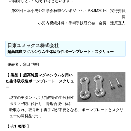
の開発などにつながればと思います．
第32回日本小児外科学会秋季シンポジウム・PSJM2016 実行委員
長
小児内視鏡外科・手術手技研究会 会長 漆原直人
日東ユメックス株式会社
超高純度マグネシウム生体吸収性ボーンプレート・スクリュー
発表者：窪田 博明
【 製品 】超高純度マグネシウムを用い
た生体吸収性ボーンプレート・スクリュ
ー
現在のチタン・ポリ乳酸等の生分解性
ポリマ−製に代わり、骨癒合後生体に
吸収され、取り出す再手術が不要となる、ボーンプレートとスクリ
ューの開発品です。
【 会社概要 】