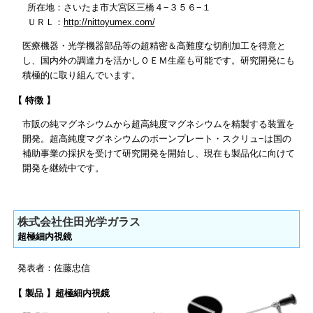
所在地：さいたま市大宮区三橋４−３５６−１
ＵＲＬ：
http://nittoyumex.com/
医療機器・光学機器部品等の超精密＆高難度な切削加工を得意と
し、国内外の調達力を活かしＯＥＭ生産も可能です。研究開発にも
積極的に取り組んでいます。
【 特徴 】
市販の純マグネシウムから超高純度マグネシウムを精製する装置を
開発。超高純度マグネシウムのボーンプレート・スクリュ−は国の
補助事業の採択を受けて研究開発を開始し、現在も製品化に向けて
開発を継続中です。
株式会社住田光学ガラス
超極細内視鏡
発表者：佐藤忠信
【 製品 】超極細内視鏡