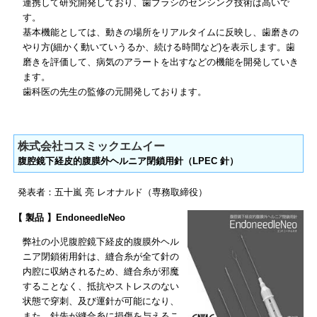
連携して研究開発しており、歯ブラシのセンシング技術は高いで
す。
基本機能としては、動きの場所をリアルタイムに反映し、歯磨きの
やり方(細かく動いていうるか、続ける時間など)を表示します。歯
磨きを評価して、病気のアラートを出すなどの機能を開発していき
ます。
歯科医の先生の監修の元開発しております。
株式会社コスミックエムイー
腹腔鏡下経皮的腹膜外ヘルニア閉鎖用針（LPEC 針）
発表者：五⼗嵐 亮 レオナルド（専務取締役）
【 製品 】EndoneedleNeo
弊社の小児腹腔鏡下経皮的腹膜外ヘル
ニア閉鎖術用針は、縫合糸が全て針の
内腔に収納されるため、縫合糸が邪魔
することなく、抵抗やストレスのない
状態で穿刺、及び運針が可能になり、
また、針先が縫合糸に損傷を与えるこ