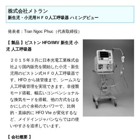
株式会社メトラン
新生児・小児用ＨＦＯ人工呼吸器 ハミングビュー
発表者：Tran Ngoc Phuc（代表取締役）
【 製品 】ピストン HFO/IMV 新生児 小
児 人工呼吸器
２０１５年３⽉に日本光電工業株式会
社より国内販売を開始した小児・新生
児用のピストン式ＨＦＯ人工呼吸器で
す。HFO から抜管後まで、シームスな
人工呼吸管理を実現できます。非侵襲
モード搭載、幅広いコンベンショナル
な換気モードを搭載、他の方式をはる
かにしのぐ余裕の大パワーで、比例
的・直線的に HFO Vte が変化するな
ど、メイドインジャパンならではの使
いやすさを追求しています。
【 会社概要 】