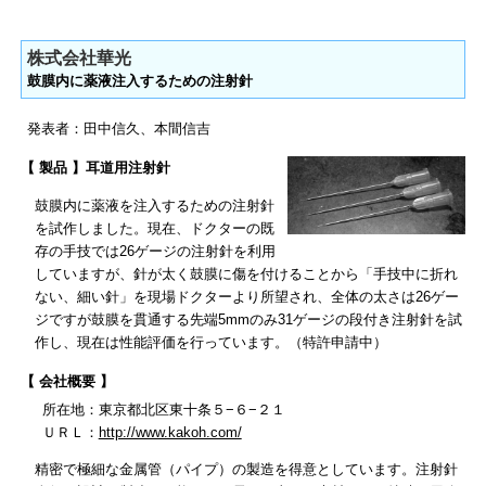
株式会社華光
鼓膜内に薬液注入するための注射針
発表者：田中信久、本間信吉
【 製品 】耳道用注射針
鼓膜内に薬液を注入するための注射針
を試作しました。現在、ドクターの既
存の手技では26ゲージの注射針を利用
していますが、針が太く鼓膜に傷を付けることから「手技中に折れ
ない、細い針」を現場ドクターより所望され、全体の太さは26ゲー
ジですが鼓膜を貫通する先端5mmのみ31ゲージの段付き注射針を試
作し、現在は性能評価を行っています。（特許申請中）
【 会社概要 】
所在地：東京都北区東十条５−６−２１
ＵＲＬ：
http://www.kakoh.com/
精密で極細な金属管（パイプ）の製造を得意としています。注射針