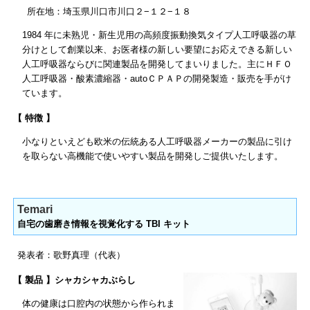
所在地：埼玉県川口市川口２−１２−１８
1984 年に未熟児・新生児用の高頻度振動換気タイプ人工呼吸器の草
分けとして創業以来、お医者様の新しい要望にお応えできる新しい
人工呼吸器ならびに関連製品を開発してまいりました。主にＨＦＯ
⼈⼯呼吸器・酸素濃縮器・autoＣＰＡＰの開発製造・販売を手がけ
ています。
【 特徴 】
小なりといえども欧米の伝統ある人工呼吸器メーカーの製品に引け
を取らない高機能で使いやすい製品を開発しご提供いたします。
Temari
自宅の歯磨き情報を視覚化する TBI キット
発表者：歌野真理（代表）
【 製品 】シャカシャカぶらし
体の健康は口腔内の状態から作られま